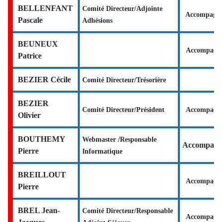
BELLENFANT
Comité Directeur/Adjointe
Accompagna
Pascale
Adhésions
BEUNEUX
Accompagn
Patrice
BEZIER Cécile
Comité Directeur/Trésorière
BEZIER
Comité Directeur/Président
Accompagn
Olivier
BOUTHEMY
Webmaster /Responsable
Accompagn
Pierre
Informatique
BREILLOUT
Accompagn
Pierre
BREL Jean-
Comité Directeur/Responsable
Accompagn