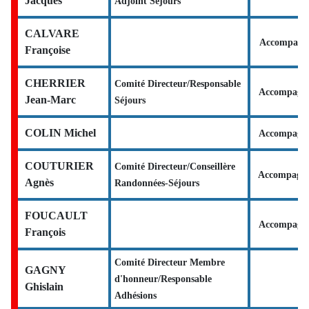
Jacques
Adjoint Séjours
CALVARE
Accompagna
Françoise
CHERRIER
Comité Directeur/Responsable
Accompagn
Jean-Marc
Séjours
COLIN Michel
Accompagn
COUTURIER
Comité Directeur/Conseillère
Accompagna
Agnès
Randonnées-Séjours
FOUCAULT
Accompagn
François
Comité Directeur Membre
GAGNY
d'honneur/Responsable
Ghislain
Adhésions