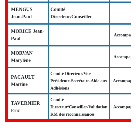
MENGUS
Comité
Jean-Paul
Directeur/Conseiller
MORICE Jean-
Accompagn
Paul
MORVAN
Accompagna
Marylène
Comité Directeur/Vice-
PACAULT
Présidente-Secrétaire-Aide aux
Accompagna
Martine
Adhésions
Comité
TAVERNIER
Directeur/Conseiller/Validation
Accompagna
Eric
KM des reconnaissances