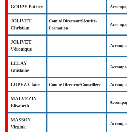
GOUPY Patrice
Accompagna
JOLIVET
Comité Directeur/Sécurité-
Accompagna
Christian
Formation
JOLIVET
Accompagna
Véronique
LELAY
Accompagna
Ghislaine
LOPEZ Claire
Comité Directeur/Conseillère
Accompagna
MALVEZIN
Accompagna
Elisabeth
MASSON
Accompagna
Virginie