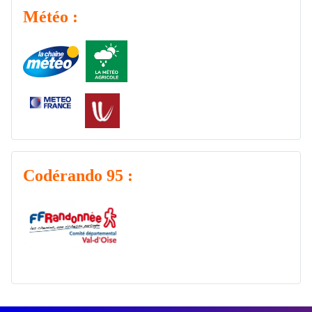
Météo
:
Codérando 95
: